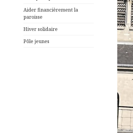
le
sous-
Aider financièrement la
menu
paroisse
Hiver solidaire
Pôle jeunes